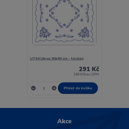
UT54 Ubrus 90x90 cm - tesilen
291 Kč
240 Kč
bez DPH
Přidat do košíku
Akce