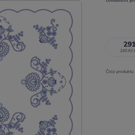
Ohodnotit pr
29
240 Kč
Číslo produktu: