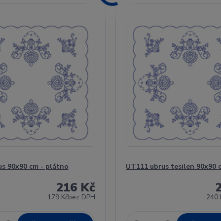
s 90x90 cm - plátno
UT111 ubrus tesilen 90x90 
216 Kč
179 Kč
bez DPH
240 