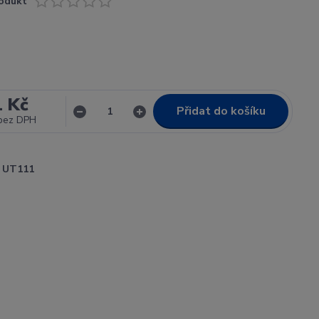
odukt
1 Kč
Přidat do košíku
bez DPH
UT111