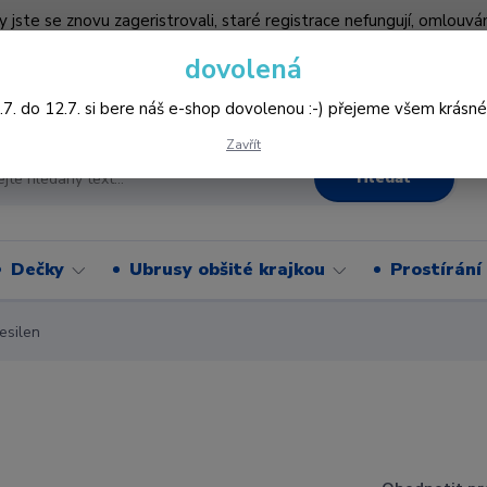
by jste se znovu zageristrovali, staré registrace nefungují, omlo
hledněji nakupovat :-) děkujeme všem za pochopení www.vysivani
dovolená
Více
.7. do 12.7. si bere náš e-shop dovolenou :-) přejeme všem krásné
Zavřít
Hledat
Dečky
Ubrusy obšité krajkou
Prostírání
esilen