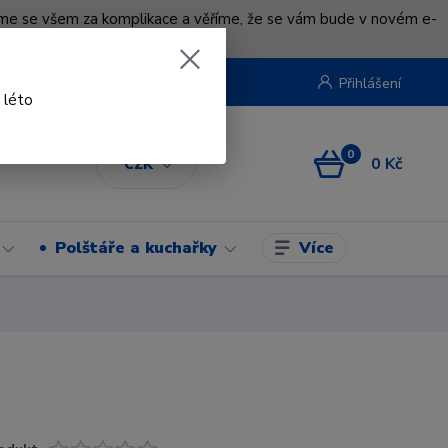
uváme se všem za komplikace a věříme, že se vám bude v novém e-
beruska.cz
Přihlášení
 léto
0
0 Kč
CZK
Více
Polštáře a kuchařky