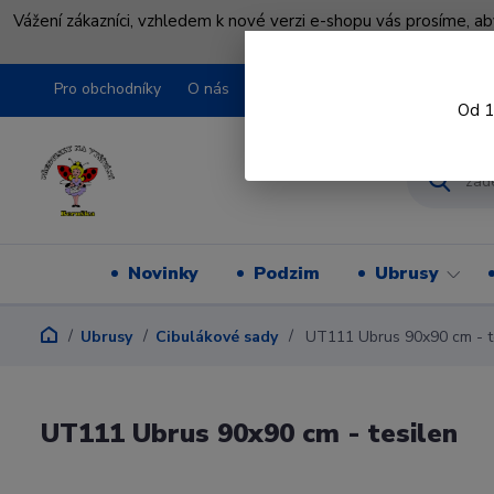
Vážení zákazníci, vzhledem k nové verzi e-shopu vás prosíme, a
shopu pře
Pro obchodníky
O nás
Obchodní podmínky
Kontakty
Od 1
Novinky
Podzim
Ubrusy
Ubrusy
Cibulákové sady
UT111 Ubrus 90x90 cm - t
UT111 Ubrus 90x90 cm - tesilen