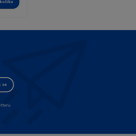
 košíku
t se
tteru.