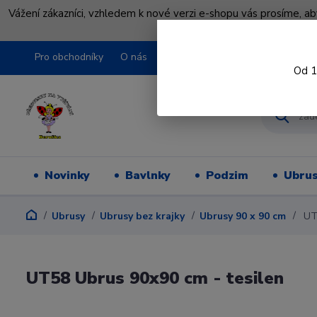
Vážení zákazníci, vzhledem k nové verzi e-shopu vás prosíme, a
shopu pře
Pro obchodníky
O nás
Obchodní podmínky
Kontakty
Od 1
Novinky
Bavlnky
Podzim
Ubru
Ubrusy
Ubrusy bez krajky
Ubrusy 90 x 90 cm
UT5
UT58 Ubrus 90x90 cm - tesilen