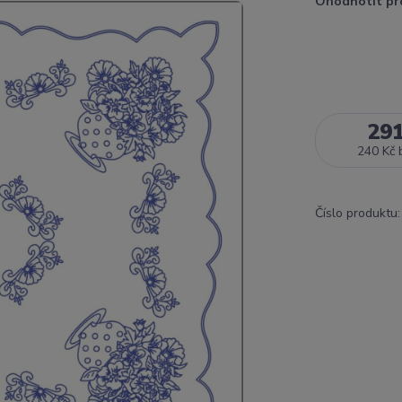
Ohodnotit pr
29
240 Kč
Číslo produktu: