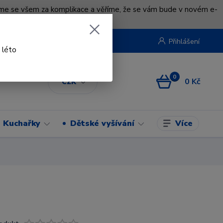
uváme se všem za komplikace a věříme, že se vám bude v novém e-
beruska.cz
Přihlášení
 léto
0
0 Kč
CZK
Více
Kuchařky
Dětské vyšívání