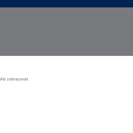
hli zobrazovat
Vytvořeno na
Eshop-rychle.cz