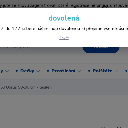
by jste se znovu zageristrovali, staré registrace nefungují, omlo
hledněji nakupovat :-) děkujeme všem za pochopení www.vysivani
dovolená
Více
.7. do 12.7. si bere náš e-shop dovolenou :-) přejeme všem krásné
Zavřít
Hledat
sy
Dečky
Prostírání
Polštáře
8 Ubrus 90x90 cm - tesilen