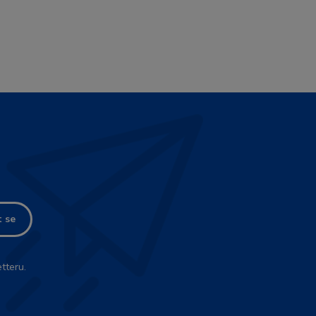
t se
tteru.