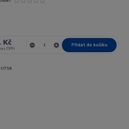
odukt
1 Kč
Přidat do košíku
bez DPH
UT58