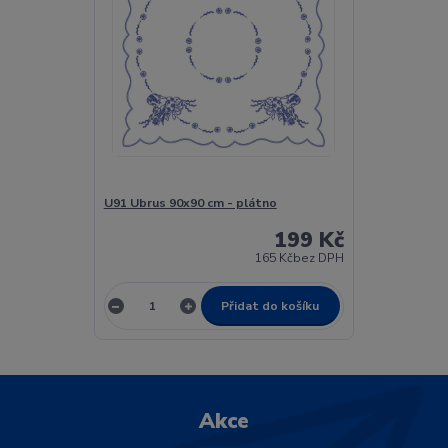
U91 Ubrus 90x90 cm - plátno
199 Kč
165 Kč
bez DPH
Přidat do košíku
Akce