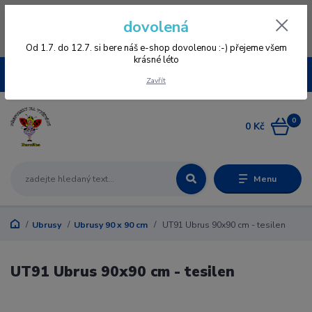
Vážení zákazníci, vzhledem k nové verzi e-shopu vás prosíme, aby jste se
dovolená
znovu zageristrovali, staré registrace nefungují, omlouváme se všem za
komplikace a věříme, že se vám bude v novém e-shopu přehledněji
nakupovat :-) děkujeme všem za pochopení www.vysivaniberuska.cz
Od 1.7. do 12.7. si bere náš e-shop dovolenou :-) přejeme všem
krásné léto
CZK
Zavřít
0
0 Kč
Menu
Ubrusy
Ubrusy 90 x 90 cm
UT91 Ubrus 90x90 cm - tesilen
UT91 Ubrus 90x90 cm - tesilen