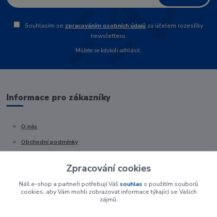
Souhlasím se
zpracováním osobních údajů
za účelem rozesílky
newsletteru.
Můžete se kdykoli odhlásit.
Informace pro zákazníky
O nás
Obchodní podmínky
Kontakty
Zpracování cookies
Náš e-shop a partneři potřebují Váš
souhlas
s použitím souborů
cookies, aby Vám mohli zobrazovat informace týkající se Vašich
zájmů.