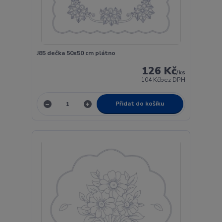
J85 dečka 50x50 cm plátno
126 Kč
/
ks
104 Kč
bez DPH
Přidat do košíku