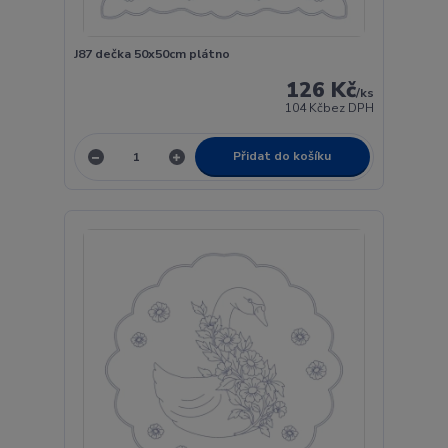
J87 dečka 50x50cm plátno
126 Kč
/
ks
104 Kč
bez DPH
Přidat do košíku