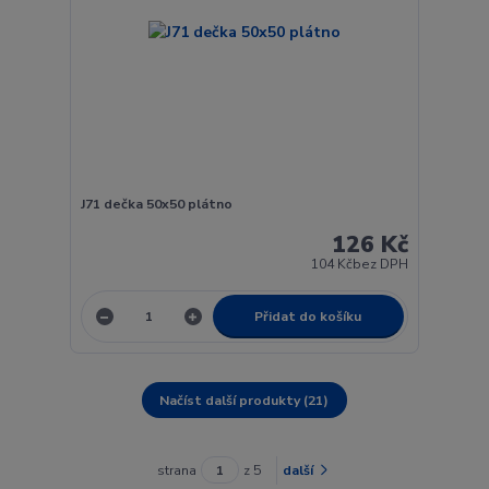
J71 dečka 50x50 plátno
126 Kč
104 Kč
bez DPH
Přidat do košíku
Načíst další produkty (21)
strana
z 5
další