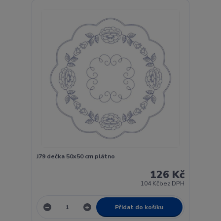
J79 dečka 50x50 cm plátno
126 Kč
104 Kč
bez DPH
Přidat do košíku