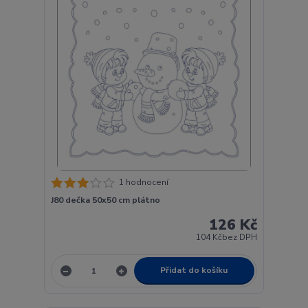
1 hodnocení
J80 dečka 50x50 cm plátno
126 Kč
104 Kč
bez DPH
Přidat do košíku