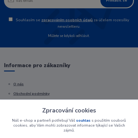
Přihlásit se
Souhlasím se
zpracováním osobních údajů
za účelem rozesílky
newsletteru.
Můžete se kdykoli odhlásit.
Informace pro zákazníky
O nás
Obchodní podmínky
Kontakty
Zpracování cookies
Náš e-shop a partneři potřebují Váš
souhlas
s použitím souborů
cookies, aby Vám mohli zobrazovat informace týkající se Vašich
zájmů.