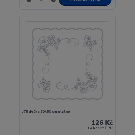
J78 dečka 50x50 cm plátno
126 Kč
104 Kč
bez DPH