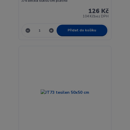
J74 dečka 50x50 cm plátno
126 Kč
104 Kč
bez DPH
Přidat do košíku