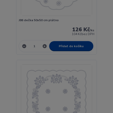
J86 dečka 50x50 cm plátno
126 Kč
/
ks
104 Kč
bez DPH
Přidat do košíku