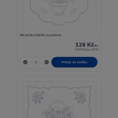
J84 dečka 50x50 cm plátno
126 Kč
/
ks
104 Kč
bez DPH
Přidat do košíku