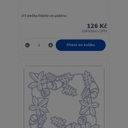
J73 dečka 50x50 cm plátno
126 Kč
104 Kč
bez DPH
Přidat do košíku