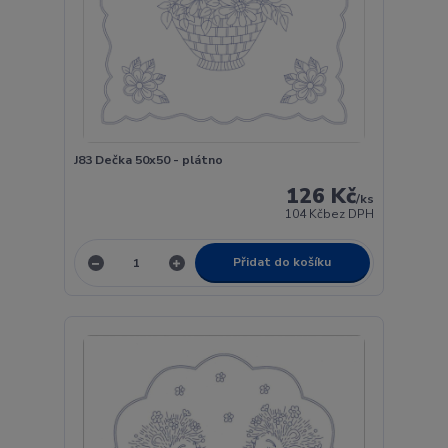
J83 Dečka 50x50 - plátno
126 Kč
/
ks
104 Kč
bez DPH
Přidat do košíku