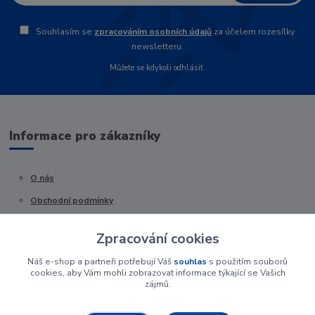
Souhlasím se
zpracováním osobních údajů
za účelem rozesílky
newsletteru.
Můžete se kdykoli odhlásit.
Informace pro zákazníky
O nás
Obchodní podmínky
Kontakty
Zpracování cookies
Náš e-shop a partneři potřebují Váš
souhlas
s použitím souborů
cookies, aby Vám mohli zobrazovat informace týkající se Vašich
zájmů.